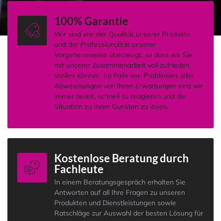
100% Garantie
Wir sind von der Qualität unserer Produkte
und der Professionalität unserer
Vorgehensweise überzeugt, so dass wir Sie
mit unserer Zusammenarbeit voll zufrieden
stellen können. Im Falle von Problemen oder
Abweichungen von Ihren Erwartungen sind wir
immer bereit, schnell zu reagieren und die
Situation zu Ihren Gunsten zu lösen.
Kostenlose Beratung durch
Fachleute
In einem Beratungsgespräch erhalten Sie
Antworten auf all Ihre Fragen zu unseren
Produkten und Dienstleistungen sowie
Ratschläge zur Auswahl der besten Lösung für