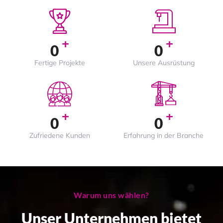
+
+
0
0
Fertige Projekte
Unsere Ausrüstung
+
+
0
0
Zufriedene Kunden
Erfahrung in der Branche
Warum uns wählen?
Unser Unternehmen bietet