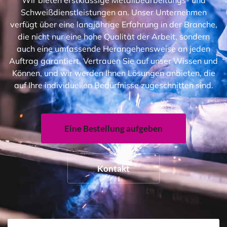
Schweißdienstleistungen an. Unser Unternehmen
verfügt über eine langjährige Erfahrung in der Branche,
die nicht nur eine hohe Qualität der Arbeit, sondern
auch eine umfassende Herangehensweise an jeden
Auftrag garantiert. Vertrauen Sie auf unser Wissen und
Können, und wir werden Ihnen Lösungen anbieten, die
auf Ihre individuellen Bedürfnisse zugeschnitten sind.
Eine Bestellung aufgeben
Kontakt