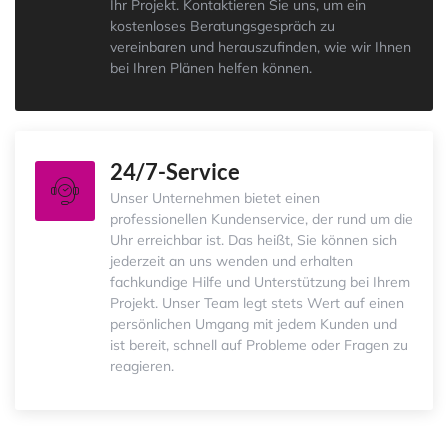
Ihr Projekt. Kontaktieren Sie uns, um ein
kostenloses Beratungsgespräch zu
vereinbaren und herauszufinden, wie wir Ihnen
bei Ihren Plänen helfen können.
24/7-Service
Unser Unternehmen bietet einen
professionellen Kundenservice, der rund um die
Uhr erreichbar ist. Das heißt, Sie können sich
jederzeit an uns wenden und erhalten
fachkundige Hilfe und Unterstützung bei Ihrem
Projekt. Unser Team legt stets Wert auf einen
persönlichen Umgang mit jedem Kunden und
ist bereit, schnell auf Probleme oder Fragen zu
reagieren.