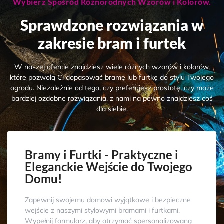
Wybierz Spośród Różnorodnych Wzorów i Kolorów.
Sprawdzone rozwiązania w
zakresie bram i furtek
W naszej ofercie znajdziesz wiele różnych wzorów i kolorów,
które pozwolą Ci dopasować bramę lub furtkę do stylu Twojego
ogrodu. Niezależnie od tego, czy preferujesz prostotę, czy może
bardziej ozdobne rozwiązania, z nami na pewno znajdziesz coś
dla siebie.
Bramy i Furtki - Praktyczne i
Eleganckie Wejście do Twojego
Domu!
Zapewnij swojemu domowi wyjątkowe i bezpieczne
wejście z naszymi stylowymi bramami i furtkami.
Wypełnij formularz, aby otrzymać spersonalizowaną