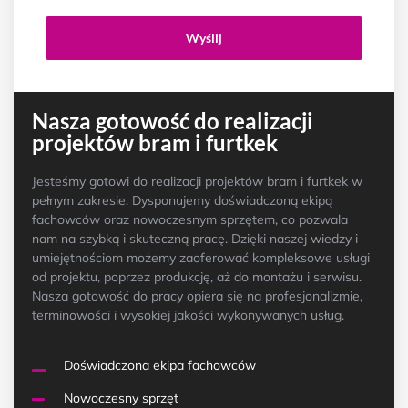
Wyślij
Nasza gotowość do realizacji
projektów bram i furtkek
Jesteśmy gotowi do realizacji projektów bram i furtkek w
pełnym zakresie. Dysponujemy doświadczoną ekipą
fachowców oraz nowoczesnym sprzętem, co pozwala
nam na szybką i skuteczną pracę. Dzięki naszej wiedzy i
umiejętnościom możemy zaoferować kompleksowe usługi
od projektu, poprzez produkcję, aż do montażu i serwisu.
Nasza gotowość do pracy opiera się na profesjonalizmie,
terminowości i wysokiej jakości wykonywanych usług.
Doświadczona ekipa fachowców
Nowoczesny sprzęt