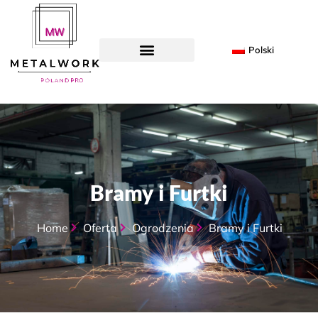
Polski
Bramy i Furtki
Home
Oferta
Ogrodzenia
Bramy i Furtki